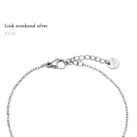
Link armband silver
€
9,95