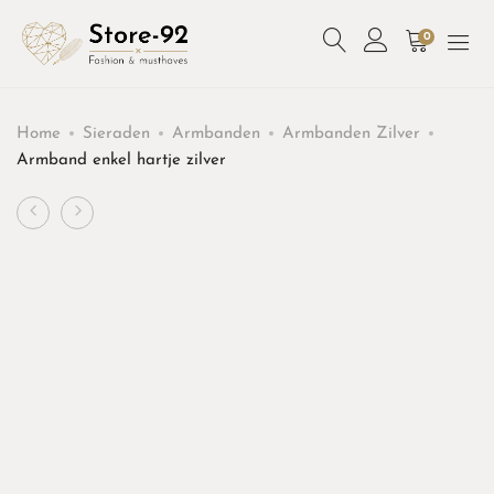
0
Home
Sieraden
Armbanden
Armbanden Zilver
Armband enkel hartje zilver
Product
Armband
Armband
enkel
open
navigation
hartje
hartje
goud
goud